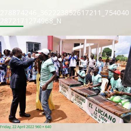
278874246_362223852617211_754040
2872171274968_N
P
F
Friday, 22 April 2022
960 × 640