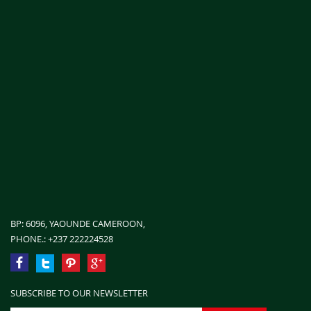
FORA'ESS 2024
La 1ère édition du Forum Africain de l'Économie Sociale et
Solidaire (FORA'ESS 2024) s’est tenue du 28 au 30 mai 2024
au Palais des Congrès de Yaoundé. Placé sous le thème : "
les modèles africains d'économie sociale et solidaire
BP: 6096, YAOUNDE CAMEROON,
PHONE.:
+237 222224528
SUBSCRIBE TO OUR NEWSLETTER