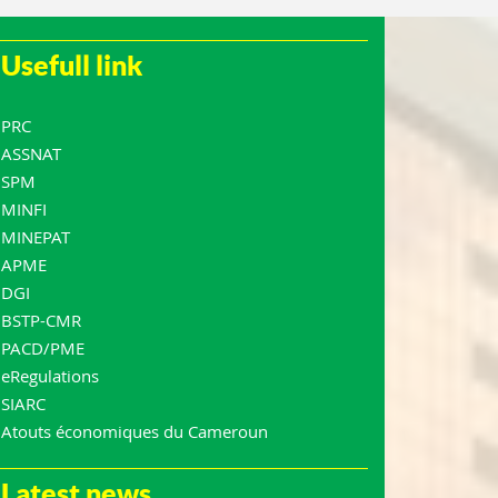
Usefull link
PRC
ASSNAT
SPM
MINFI
MINEPAT
APME
DGI
BSTP-CMR
PACD/PME
eRegulations
SIARC
Atouts économiques du Cameroun
Latest news