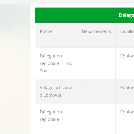
Déléga
Postes
Départements
localit
Délégation
–
Ebolo
régionale du
Sud
Village artisanal
–
Ebolo
d’Ebolowa
Délégation
–
Ebolo
régionale