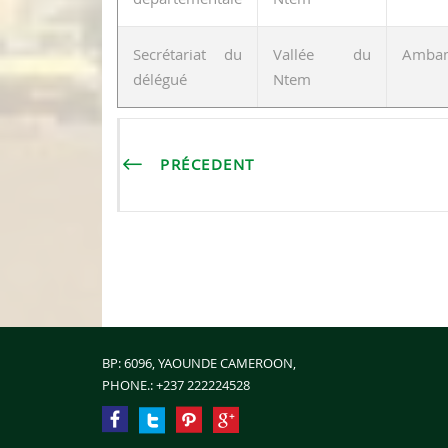
Secrétariat du
Vallée du
Amba
délégué
Ntem
PRÉCEDENT
BP: 6096, YAOUNDE CAMEROON,
PHONE.:
+237 222224528