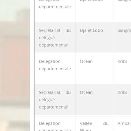
départementale
Secrétariat du
Dja et Lobo
Sangm
délégué
départemental
Délégation
Ocean
Kribi
départementale
Secrétariat du
Ocean
Kribi
délégué
départemental
Délégation
Vallée du
Amba
départementale
Ntem