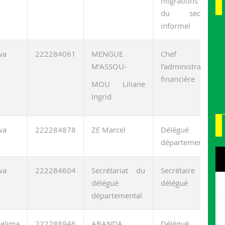
migrations et
du secteur
informel
wa
222284061
MENGUE
Chef de
M’ASSOU-
l’administration
financière
MOU Liliane
Ingrid
wa
222284878
ZE Marcel
Délégué
départemental
wa
222284604
Secrétariat du
Secrétaire du
délégué
délégué
départemental
elima
222288946
ABANDA
Délégué