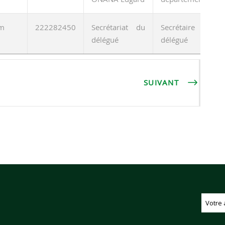
m
222282450
Secrétariat du
Secrétaire du
délégué
délégué
SUIVANT