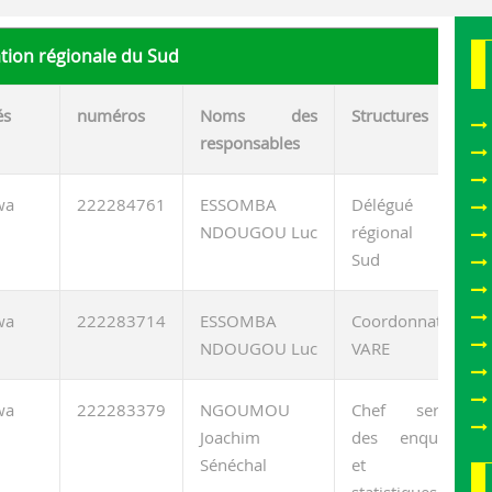
tion régionale du Sud
és
numéros
Noms des
Structures
responsables
wa
222284761
ESSOMBA
Délégué
NDOUGOU Luc
régional du
Sud
wa
222283714
ESSOMBA
Coordonnateur
NDOUGOU Luc
VARE
wa
222283379
NGOUMOU
Chef service
Joachim
des enquêtes
Sénéchal
et des
statistiques