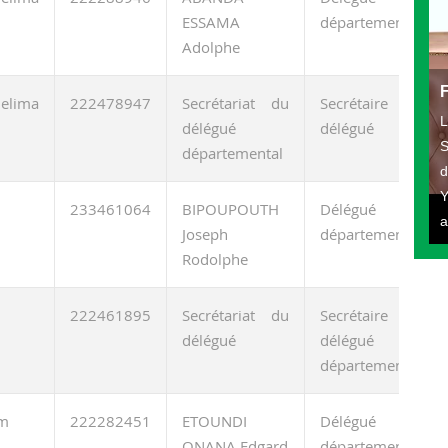
ESSAMA
départemental
Adolphe
elima
222478947
Secrétariat du
Secrétaire du
L
délégué
délégué
S
départemental
d
Y
233461064
BIPOUPOUTH
Délégué
a
Joseph
départemental
Rodolphe
222461895
Secrétariat du
Secrétaire du
délégué
délégué
départemental
m
222282451
ETOUNDI
Délégué
ONANA Edgard
départemental