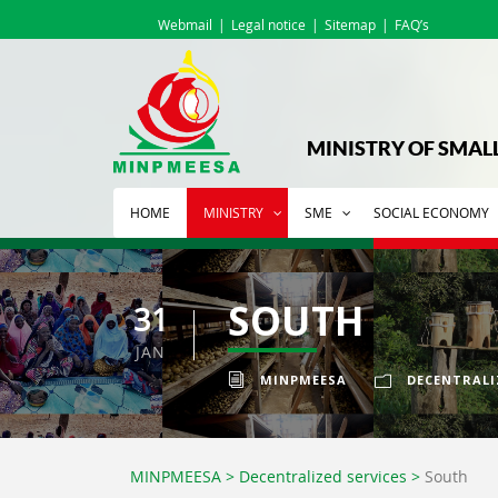
Webmail
Legal notice
Sitemap
FAQ’s
MINISTRY OF SMAL
HOME
MINISTRY
SME
SOCIAL ECONOMY
SOUTH
31
JAN
MINPMEESA
DECENTRALI
MINPMEESA
>
Decentralized services
>
South