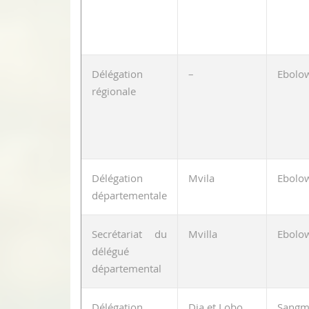
Délégation
–
Ebolo
régionale
Délégation
Mvila
Ebolo
départementale
Secrétariat du
Mvilla
Ebolo
délégué
départemental
Délégation
Dja et Lobo
Sangm