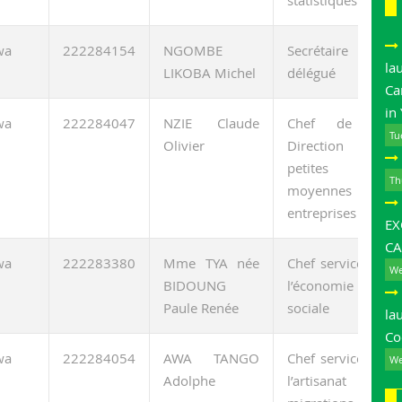
wa
222284154
NGOMBE
Secrétaire du
la
LIKOBA Michel
délégué
Ca
in
wa
222284047
NZIE Claude
Chef de la
Tu
Olivier
Direction des
petites et
Th
moyennes
entreprises
E
CA
wa
222283380
Mme TYA née
Chef service de
We
BIDOUNG
l’économie
Paule Renée
sociale
la
Co
wa
222284054
AWA TANGO
Chef service de
We
Adolphe
l’artisanat des