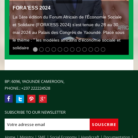
FORA'ESS 2024
La 1ère édition du Forum Africain de l'Économie Sociale
et Solidaire (FORA'ESS 2024) s’est tenue du 28 au 30
mai 2024 au Palais des Congrès de Yaoundé. Placé sous
le thème : " les modèles africains d'économie sociale et
solidaire
BP: 6096, YAOUNDE CAMEROON,
PHONE.:
+237 222224528
SUBSCRIBE TO OUR NEWSLETTER
Home
Ministry
SME
Social Economy
Handicraft
Documentation