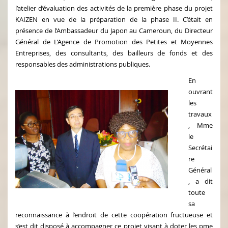
l’atelier d’évaluation des activités de la première phase du projet
KAIZEN en vue de la préparation de la phase II. C’était en
présence de l’Ambassadeur du Japon au Cameroun, du Directeur
Général de L’Agence de Promotion des Petites et Moyennes
Entreprises, des consultants, des bailleurs de fonds et des
responsables des administrations publiques.
En
ouvrant
les
travaux
, Mme
le
Secrétai
re
Général
, a dit
toute
sa
reconnaissance à l’endroit de cette coopération fructueuse et
s’est dit disposé à accompagner ce projet visant à doter les pme