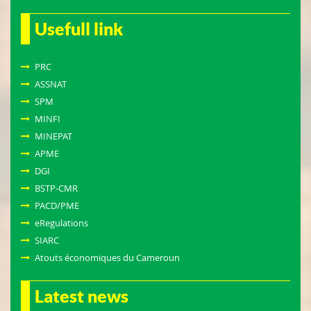
Usefull link
PRC
ASSNAT
SPM
MINFI
MINEPAT
APME
DGI
BSTP-CMR
PACD/PME
eRegulations
SIARC
Atouts économiques du Cameroun
Latest news