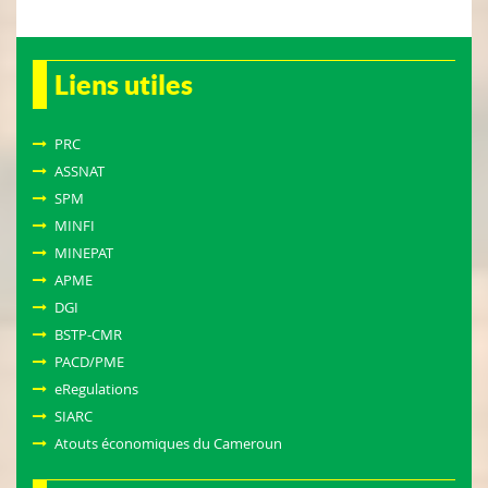
Liens utiles
PRC
ASSNAT
SPM
MINFI
MINEPAT
APME
DGI
BSTP-CMR
PACD/PME
eRegulations
SIARC
Atouts économiques du Cameroun