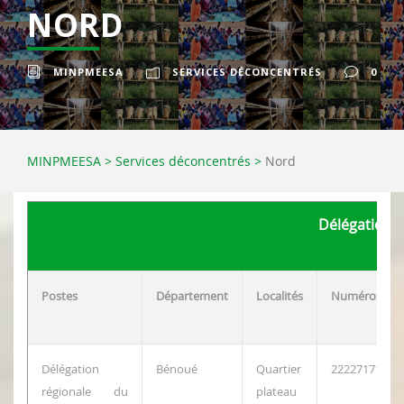
NORD
MINPMEESA
SERVICES DÉCONCENTRÉS
0
MINPMEESA
>
Services déconcentrés
>
Nord
Délégation 
Postes
Département
Localités
Numéros
Délégation
Bénoué
Quartier
222271716
régionale du
plateau