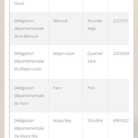
Nord
Délégation
Bénoué
Rounde
222272174
départementale
Adja
de la Bénoué
Délégation
Mayo-Louti
Quartier
222395002
départementale
Sara
du Mayo Louti
Délégation
Faro
Poli
départementale
du Faro
Délégation
Mayo Rey
Tcholliré
699162256
départementale
du Mayo Rey