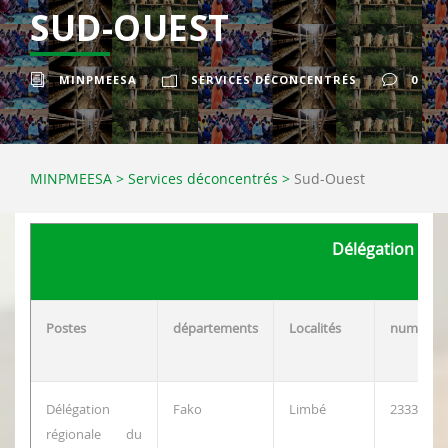
SUD-OUEST
MINPMEESA
SERVICES DÉCONCENTRÉS
0
MINPMEESA
>
Services déconcentrés
>
Sud-Ouest
Délégation rég
Postes
départements
Localités
numéros
Délégation
Fako
Limbé
23333263
régionale du