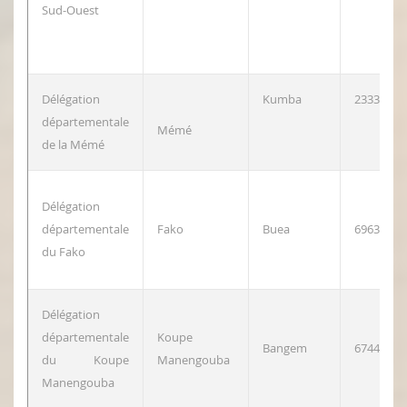
Sud-Ouest
Délégation
Kumba
23335411
départementale
Mémé
de la Mémé
Délégation
départementale
Fako
Buea
69632530
du Fako
Délégation
départementale
Koupe
Bangem
67446602
du Koupe
Manengouba
Manengouba