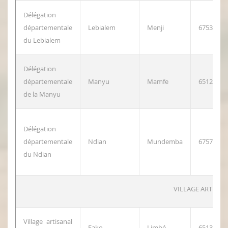
Délégation
départementale
Lebialem
Menji
67537555
du Lebialem
Délégation
départementale
Manyu
Mamfe
65127873
de la Manyu
Délégation
départementale
Ndian
Mundemba
67574239
du Ndian
VILLAGE ARTISAN
Village artisanal
Fako
Limbé
65132194