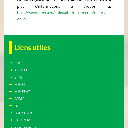
L’APME (Agence de Promotion des PME) vous donnera
plus d’informations à propos ici,
http://www.apme.cm/index.php/documents/textes-
de-loi
Liens utiles
PRC
ASSNAT
SPM
MINFI
MINEPAT
APME
DGI
BSTP-CMR
PACD/PME
eRegulations