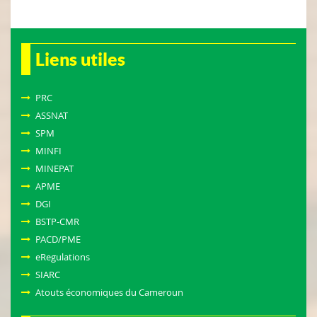
Liens utiles
PRC
ASSNAT
SPM
MINFI
MINEPAT
APME
DGI
BSTP-CMR
PACD/PME
eRegulations
SIARC
Atouts économiques du Cameroun