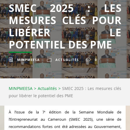
SMEC 2025 : LES
MESURES CLÉS POUR
LIBÉRER LE
POTENTIEL DES PME
MINPMEESA
ACTUALITÉS
0
MINPMEESA
>
Actualités
>
SMEC 2025 : Les mesures clés
pour libérer le potentiel des PME
À l’issue de la 7ᵉ édition de la Semaine Mondiale de
l’Entrepreneuriat au Cameroun (SMEC 2025), une série de
recommandations fortes ont été adressées au Gouvernement,