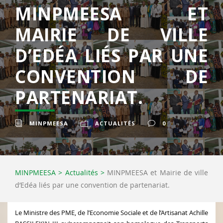
MINPMEESA ET
MAIRIE DE VILLE
D’EDÉA LIÉS PAR UNE
CONVENTION DE
PARTENARIAT.
MINPMEESA
ACTUALITÉS
0
MINPMEESA
>
Actualités
>
MINPMEESA et Mairie de ville
d’Edéa liés par une convention de partenariat.
Le Ministre des PME, de l’Economie Sociale et de l’Artisanat Achille