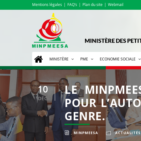
Mentions légales
FAQ’s
Plan du site
Webmail
MINISTÈRE DES PETI
MINISTÈRE
PME
ECONOMIE SOCIALE
LE MINPMEE
10
DÉC
POUR L’AUTO
GENRE.
MINPMEESA
ACTUALITÉS