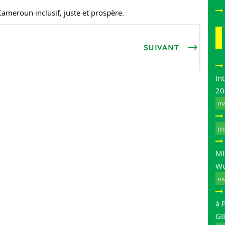
ameroun inclusif, juste et prospère.
SUIVANT
In
20
ma
je
MI
Wo
me
à 
GI