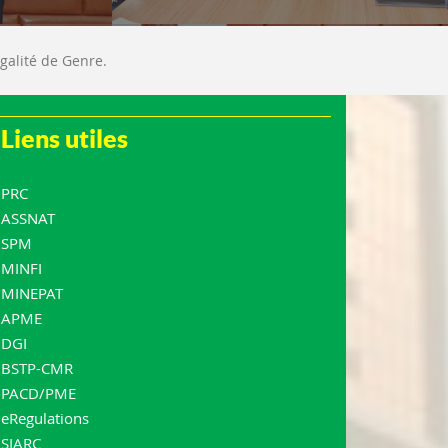
galité de Genre.
Liens utiles
PRC
ASSNAT
SPM
MINFI
MINEPAT
APME
DGI
BSTP-CMR
PACD/PME
eRegulations
SIARC