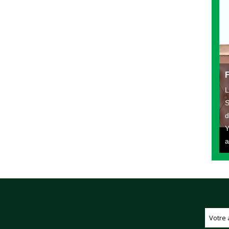
L
S
d
Y
a