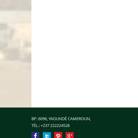
BP: 6096, YAOUNDÉ CAMEROUN,
TÉL.:
+237 222224528