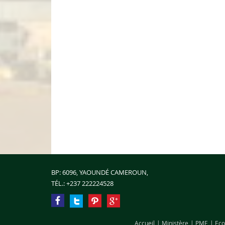
BP: 6096, YAOUNDÉ CAMEROUN,
TÉL.:
+237 222224528
Accueil
Ministère
PME
Eco