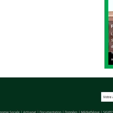
L
S
d
Y
a
nomie Sociale
Artisanat
Documentation
Données
Médiathèque
SIGIPE