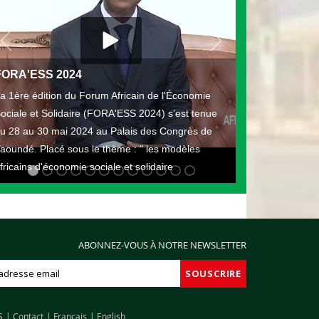
FORA'ESS 2024
a 1ère édition du Forum Africain de l'Économie
ociale et Solidaire (FORA'ESS 2024) s’est tenue
u 28 au 30 mai 2024 au Palais des Congrès de
aoundé. Placé sous le thème : " les modèles
fricains d'économie sociale et solidaire
ABONNEZ-VOUS À NOTRE NEWSLETTER
S
Contact
Français
English