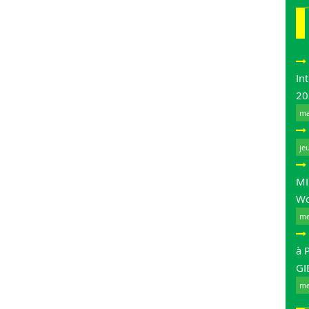
In
20
ma
je
MI
Wo
me
à 
GI
me