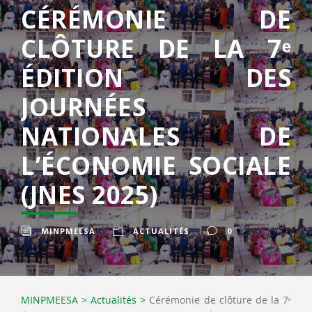
CÉRÉMONIE DE
CLÔTURE DE LA 7ᵉ
ÉDITION DES
JOURNÉES
NATIONALES DE
L’ÉCONOMIE SOCIALE
(JNES 2025)
MINPMEESA
ACTUALITÉS
0
MINPMEESA
>
Actualités
>
Cérémonie de clôture de la 7ᵉ