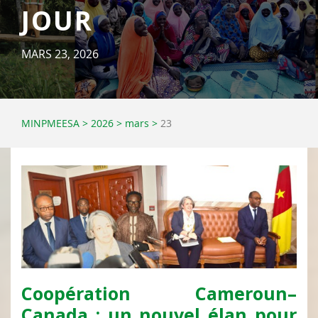
JOUR
MARS 23, 2026
MINPMEESA
>
2026
>
mars
>
23
Coopération Cameroun–
Canada : un nouvel élan pour