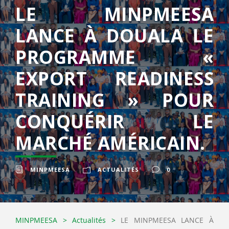
LE MINPMEESA
LANCE À DOUALA LE
PROGRAMME «
EXPORT READINESS
TRAINING » POUR
CONQUÉRIR LE
MARCHÉ AMÉRICAIN.
MINPMEESA
ACTUALITÉS
0
MINPMEESA
>
Actualités
>
LE MINPMEESA LANCE À