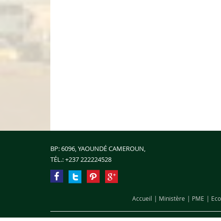
BP: 6096, YAOUNDÉ CAMEROUN,
TÉL.:
+237 222224528
Accueil
Ministère
PME
Eco