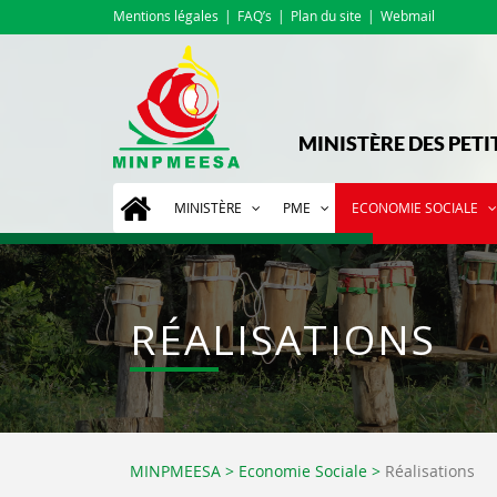
Mentions légales
FAQ’s
Plan du site
Webmail
MINISTÈRE DES PETI
MINISTÈRE
PME
ECONOMIE SOCIALE
RÉALISATIONS
MINPMEESA
>
Economie Sociale
>
Réalisations