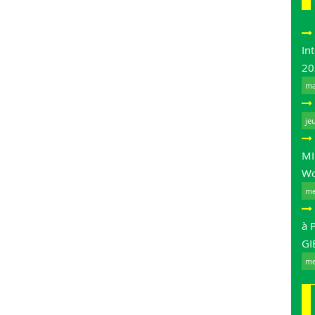
In
20
ma
je
MI
Wo
me
à 
GI
me