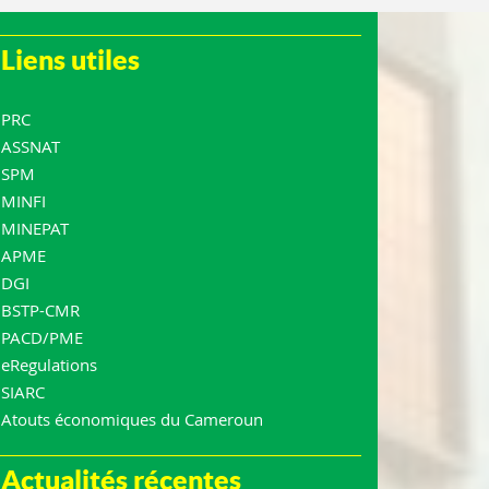
Liens utiles
PRC
ASSNAT
SPM
MINFI
MINEPAT
APME
DGI
BSTP-CMR
PACD/PME
eRegulations
SIARC
Atouts économiques du Cameroun
Actualités récentes