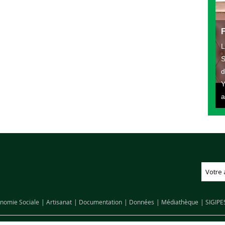
L
S
d
Y
a
nomie Sociale
Artisanat
Documentation
Données
Médiathèque
SIGIPE