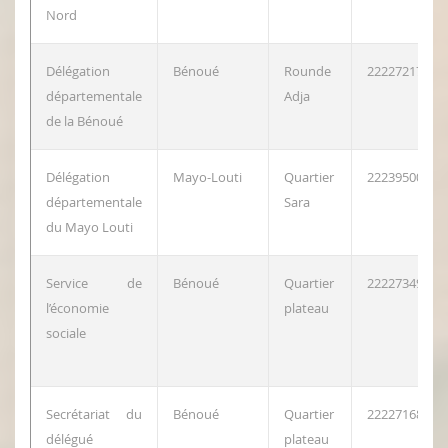
Nord
Délégation
Bénoué
Rounde
222272174
départementale
Adja
de la Bénoué
Délégation
Mayo-Louti
Quartier
222395002
départementale
Sara
du Mayo Louti
Service de
Bénoué
Quartier
222273492
l’économie
plateau
sociale
Secrétariat du
Bénoué
Quartier
222271680
délégué
plateau