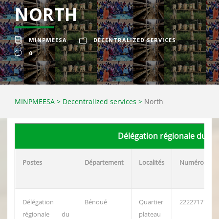
NORTH
MINPMEESA
DECENTRALIZED SERVICES
0
MINPMEESA
>
Decentralized services
>
North
Délégation régionale du N
Postes
Département
Localités
Numéros
Délégation
Bénoué
Quartier
222271716
régionale du
plateau