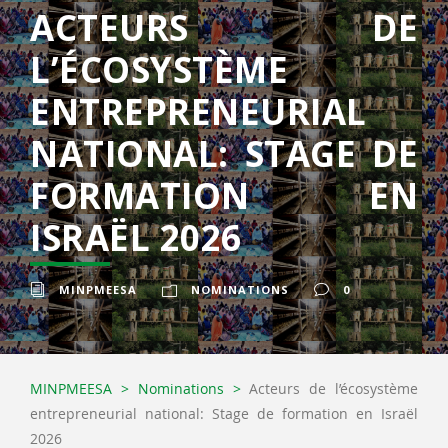
ACTEURS DE
L’ÉCOSYSTÈME
ENTREPRENEURIAL
NATIONAL: STAGE DE
FORMATION EN
ISRAËL 2026
MINPMEESA
NOMINATIONS
0
MINPMEESA
>
Nominations
>
Acteurs de l’écosystème
entrepreneurial national: Stage de formation en Israël
2026